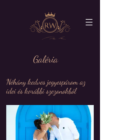
Galéria
Néhány kedves jegyespárom az
idei és korábbi szezonokból